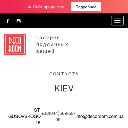
🔥 Сайт продается
Подробнее
Toggl
navig
Галерея
подлинных
вещей
CONTACTS
KIEV
ST.
+38(044)569-58-
GUSOVSKOGO
info@decoroom.com.ua
09
15