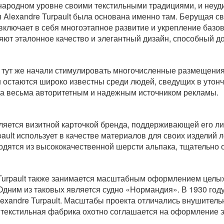
ародном уровне своими текстильными традициями, и неуди
Alexandre Turpault была основана именно там. Берущая с
а включает в себя многоэтапное развитие и укрепление баз
ют эталонное качество и элегантный дизайн, способный д
ти тут же начали стимулировать многочисленные размещени
и и остаются широко известны среди людей, сведущих в уто
а весьма авторитетным и надежным источником рекламы.
ляется визитной карточкой бренда, поддерживающей его л
pault использует в качестве материалов для своих изделий 
одятся из высококачественной шерсти альпака, тщательно 
urpault также занимается масштабным оформлением целых п
 Одним из таковых является судно «Нормандия». В 1930 г
andre Turpault. Масштабы проекта отличались внушительно
е текстильная фабрика охотно соглашается на оформление э