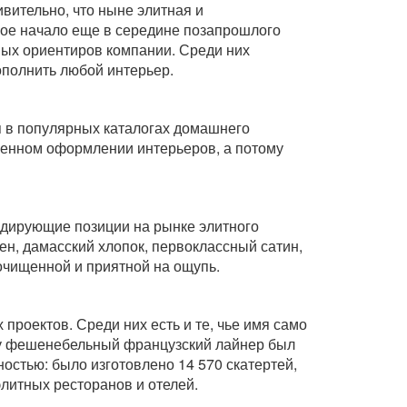
вительно, что ныне элитная и
вое начало еще в середине позапрошлого
овых ориентиров компании. Среди них
ополнить любой интерьер.
я в популярных каталогах домашнего
нченном оформлении интерьеров, а потому
идирующие позиции на рынке элитного
лен, дамасский хлопок, первоклассный сатин,
очищенной и приятной на ощупь.
роектов. Среди них есть и те, чье имя само
оду фешенебельный французский лайнер был
стью: было изготовлено 14 570 скатертей,
литных ресторанов и отелей.