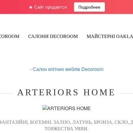
🔥 Сайт продается
Подробнее
ECOROOM
САЛОНИ DECOROOM
МАЙСТЕРНІ OAKL
-
Салон елiтних меблiв Decoroom
ARTERIORS HOME
АНТАЗІЙНІ, БОГЕМНІ. ЗАЛІЗО, ЛАТУНЬ, БРОНЗА, СКЛО,
ТОРЖЕСТВА УЯВИ.